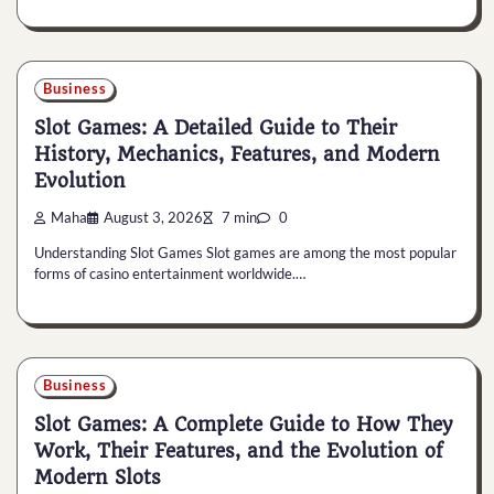
Business
Slot Games: A Detailed Guide to Their
History, Mechanics, Features, and Modern
Evolution
Maha
August 3, 2026
7 min
0
Understanding Slot Games Slot games are among the most popular
forms of casino entertainment worldwide.…
Business
Slot Games: A Complete Guide to How They
Work, Their Features, and the Evolution of
Modern Slots