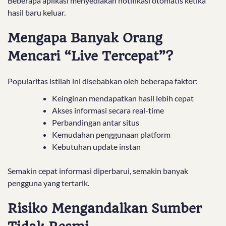
Beberapa aplikasi menyediakan notifikasi otomatis ketika
hasil baru keluar.
Mengapa Banyak Orang
Mencari “Live Tercepat”?
Popularitas istilah ini disebabkan oleh beberapa faktor:
Keinginan mendapatkan hasil lebih cepat
Akses informasi secara real-time
Perbandingan antar situs
Kemudahan penggunaan platform
Kebutuhan update instan
Semakin cepat informasi diperbarui, semakin banyak
pengguna yang tertarik.
Risiko Mengandalkan Sumber