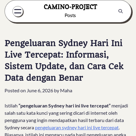
Skip
CAMINO-PROJECT
to
Posts
content
Pengeluaran Sydney Hari Ini
Live Tercepat: Informasi,
Sistem Update, dan Cara Cek
Data dengan Benar
Posted on
June 6, 2026
by
Maha
Istilah
“pengeluaran Sydney hari ini live tercepat”
menjadi
salah satu kata kunci yang sering dicari di internet oleh
pengguna yang ingin mendapatkan hasil terbaru dari data
Sydney secara
pengeluaran sydney hari ini live tercepat
.
Biasanya, istilah ini mengacu pada hasil pengeluaran angka