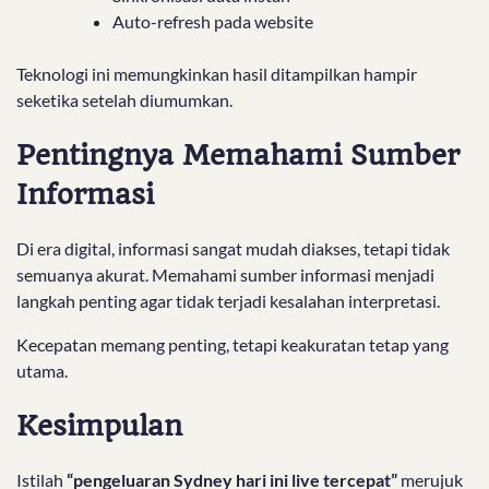
Auto-refresh pada website
Teknologi ini memungkinkan hasil ditampilkan hampir
seketika setelah diumumkan.
Pentingnya Memahami Sumber
Informasi
Di era digital, informasi sangat mudah diakses, tetapi tidak
semuanya akurat. Memahami sumber informasi menjadi
langkah penting agar tidak terjadi kesalahan interpretasi.
Kecepatan memang penting, tetapi keakuratan tetap yang
utama.
Kesimpulan
Istilah
“pengeluaran Sydney hari ini live tercepat”
merujuk