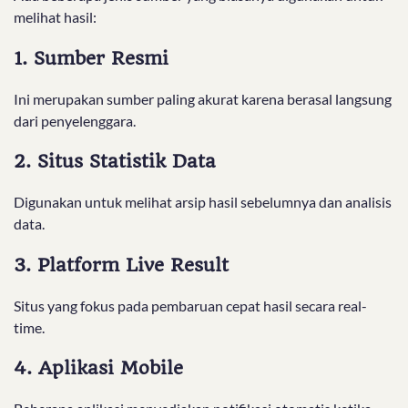
melihat hasil:
1. Sumber Resmi
Ini merupakan sumber paling akurat karena berasal langsung
dari penyelenggara.
2. Situs Statistik Data
Digunakan untuk melihat arsip hasil sebelumnya dan analisis
data.
3. Platform Live Result
Situs yang fokus pada pembaruan cepat hasil secara real-
time.
4. Aplikasi Mobile