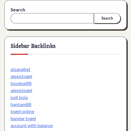
Search
Search
Sidebar Backlinks
pisangbet
alexistogel
bosdeal88
alexistogel
judi bola
hantam88
togel online
bandar togel
account with balance