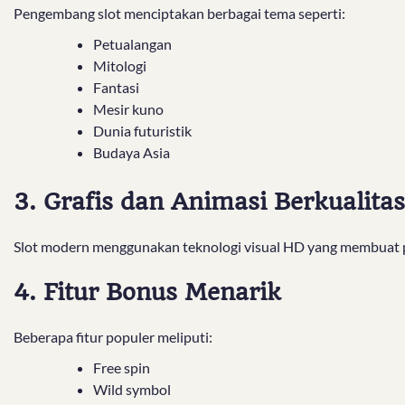
Pengembang slot menciptakan berbagai tema seperti:
Petualangan
Mitologi
Fantasi
Mesir kuno
Dunia futuristik
Budaya Asia
3. Grafis dan Animasi Berkualitas
Slot modern menggunakan teknologi visual HD yang membuat per
4. Fitur Bonus Menarik
Beberapa fitur populer meliputi:
Free spin
Wild symbol