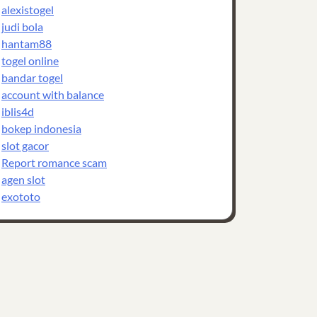
alexistogel
judi bola
hantam88
togel online
bandar togel
account with balance
iblis4d
bokep indonesia
slot gacor
Report romance scam
agen slot
exototo