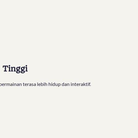
 Tinggi
mainan terasa lebih hidup dan interaktif.