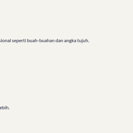
isional seperti buah-buahan dan angka tujuh.
ebih.