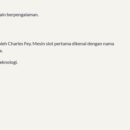
ain berpengalaman.
oleh Charles Fey. Mesin slot pertama dikenal dengan nama
a.
eknologi.